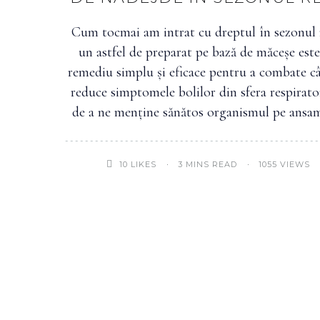
Cum tocmai am intrat cu dreptul în sezonul 
un astfel de preparat pe bază de măceșe est
remediu simplu și eficace pentru a combate câ
reduce simptomele bolilor din sfera respirator
de a ne menține sănătos organismul pe ansa
3 MINS READ
1055 VIEWS
10
LIKES