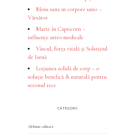
Mens sana in corpore sano –
Vărsător
Marte în Capricorn –
influențe astro-medicale
Vâscul, forța vitală și Solstițiul
de Iarnă
Loțiunea solidă de corp – o
soluție benefică & naturală pentru
sezonul rece
CATEGORII
Alchimie culinară