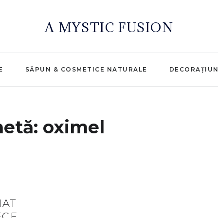
A MYSTIC FUSION
E
SĂPUN & COSMETICE NATURALE
DECORAȚIU
hetă:
oximel
IAT
ECE