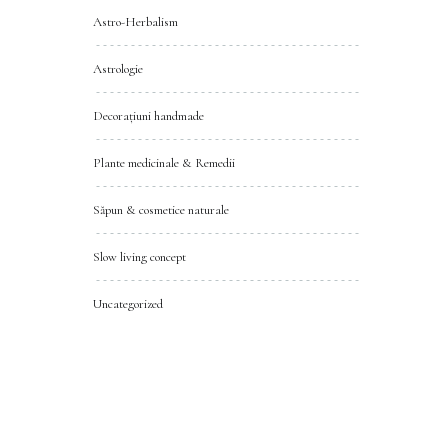
Astro-Herbalism
Astrologie
Decorațiuni handmade
Plante medicinale & Remedii
Săpun & cosmetice naturale
Slow living concept
Uncategorized