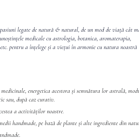
 pasiuni legate de natură & natural, de un mod de viață cât m
cunoștințele medicale cu astrologia, botanica, aromaterapia,
etc. pentru a înțelege și a viețui în armonie cu natura noastră
 medicinale, energetica acestora și semnătura lor astrală, modu
tic sau, după caz curativ.
estea a activităților noastre
.
emedii handmade, pe bază de plante și alte ingrediente din natu
 handmade.