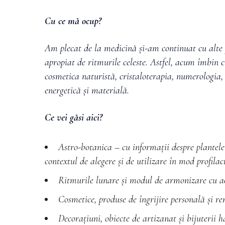
Cu ce mă ocup?
Am plecat de la medicină
și-am continuat cu alte
apropiat de ritmurile celeste. Astfel, acum îmbin 
cosmetica naturistă, cristaloterapia, numerologia, 
energetică și materială.
Ce vei găsi aici?
Astro-botanica – cu informații despre plantele
contextul de alegere și de utilizare în mod profilac
Ritmurile lunare și modul de armonizare cu ac
Cosmetice, produse de îngrijire personală și r
Decorațiuni, obiecte de artizanat și bijuterii