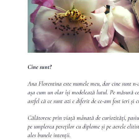
Cine sunt?
Ana Florentina este numele meu, dar cine sunt n-a
așa cum un olar își modelează lutul.
Pe măsură ce 
astfel că ce sunt azi e diferit de ce-am fost ieri 
Călătoresc prin viață mânată de curiozități, pasiu
pe umplerea pereților cu diplome și pe aerele elitis
ales bunele intenții.