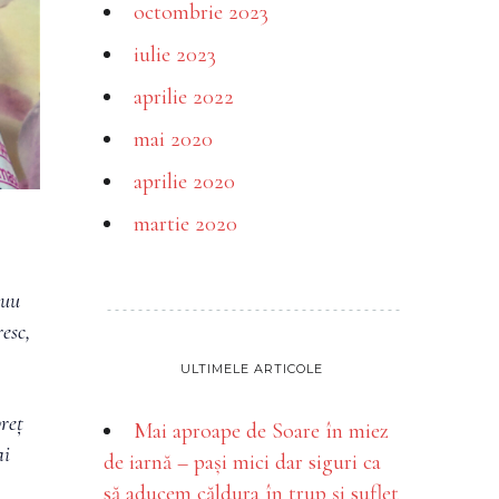
octombrie 2023
iulie 2023
aprilie 2022
mai 2020
aprilie 2020
martie 2020
nuu
esc,
ULTIMELE ARTICOLE
reț
Mai aproape de Soare în miez
ai
de iarnă – pași mici dar siguri ca
să aducem căldura în trup și suflet