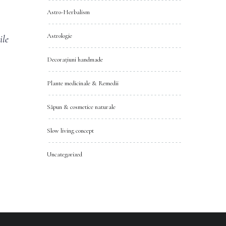
Astro-Herbalism
Astrologie
ile
Decorațiuni handmade
Plante medicinale & Remedii
Săpun & cosmetice naturale
Slow living concept
Uncategorized