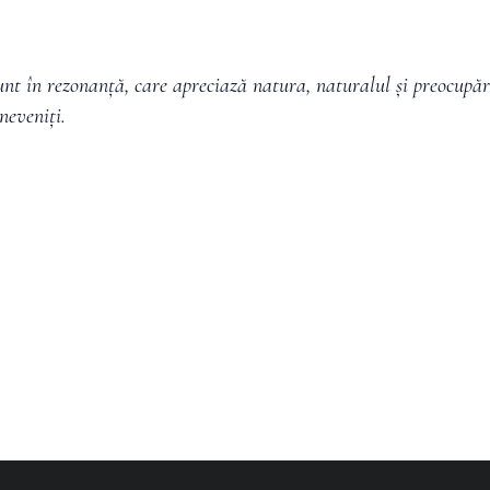
unt în rezonanță, care apreciază natura, naturalul și preocupăr
ineveniți.