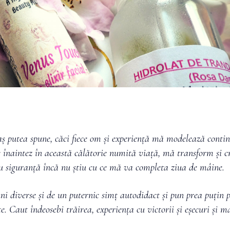
ș putea spune, căci fiece om și experiență mă modelează conti
înaintez în această călătorie numită viață, mă transform și cr
și cu siguranță încă nu știu cu ce mă va completa ziua de mâine.
ni diverse și de un puternic simț autodidact și pun prea puțin p
te. Caut îndeosebi trăirea, experiența cu victorii și eșecuri și m