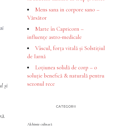
Mens sana in corpore sano –
Vărsător
ai
Marte în Capricorn –
influențe astro-medicale
Vâscul, forța vitală și Solstițiul
de Iarnă
Loțiunea solidă de corp – o
soluție benefică & naturală pentru
sezonul rece
l și
CATEGORII
ră.
Alchimie culinară