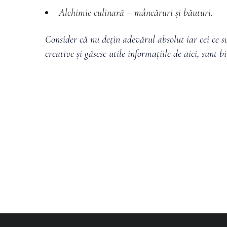
Alchimie culinară – mâncăruri și băuturi.
Consider că nu dețin adevărul absolut iar cei ce s
creative și găsesc utile informațiile de aici, sunt b