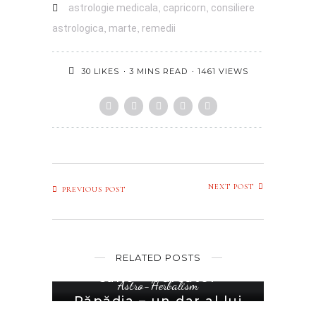
astrologie medicala
,
capricorn
,
consiliere
astrologica
,
marte
,
remedii
3 MINS READ
1461 VIEWS
30
LIKES
NEXT POST
PREVIOUS POST
Astrologie
,
Plante medicinale & Remedii
,
Uncategorized
RELATED POSTS
Mens sana in corpore
sano – Vărsător
Astro-Herbalism
Păpădia – un dar al lui