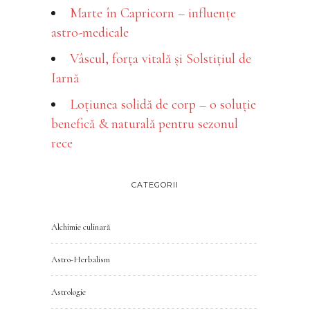
Marte în Capricorn – influențe
astro-medicale
Vâscul, forța vitală și Solstițiul de
Iarnă
Loțiunea solidă de corp – o soluție
benefică & naturală pentru sezonul
rece
CATEGORII
Alchimie culinară
Astro-Herbalism
Astrologie