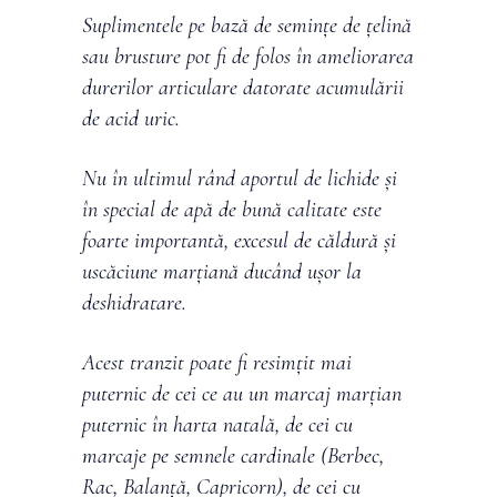
Suplimentele pe bază de semințe de țelină
sau brusture pot fi de folos în ameliorarea
durerilor articulare datorate acumulării
de acid uric.
Nu în ultimul rând aportul de lichide și
în special de apă de bună calitate este
foarte importantă, excesul de căldură și
uscăciune marțiană ducând ușor la
deshidratare.
Acest tranzit poate fi resimțit mai
puternic de cei ce au un marcaj marțian
puternic în harta natală, de cei cu
marcaje pe semnele cardinale (Berbec,
Rac, Balanță, Capricorn), de cei cu