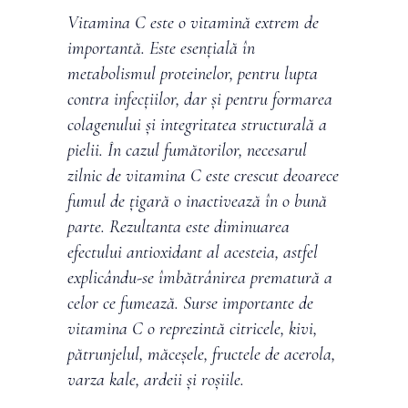
Vitamina C este o vitamină extrem de
importantă. Este esențială în
metabolismul proteinelor, pentru lupta
contra infecțiilor, dar și pentru formarea
colagenului și integritatea structurală a
pielii. În cazul fumătorilor, necesarul
zilnic de vitamina C este crescut deoarece
fumul de țigară o inactivează în o bună
parte. Rezultanta este diminuarea
efectului antioxidant al acesteia, astfel
explicându-se îmbătrânirea prematură a
celor ce fumează. Surse importante de
vitamina C o reprezintă citricele, kivi,
pătrunjelul, măceșele, fructele de acerola,
varza kale, ardeii și roșiile.