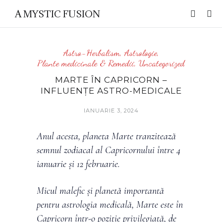
A MYSTIC FUSION
Astro-Herbalism
,
Astrologie
,
Plante medicinale & Remedii
,
Uncategorized
MARTE ÎN CAPRICORN –
INFLUENȚE ASTRO-MEDICALE
IANUARIE 3, 2024
Anul acesta, planeta Marte tranzitează
semnul zodiacal al Capricornului între 4
ianuarie și 12 februarie.
Micul malefic și planetă importantă
pentru astrologia medicală, Marte este în
Capricorn într-o poziție privilegiată, de