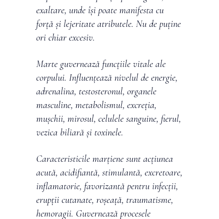
exaltare, unde își poate manifesta cu
forță și lejeritate atributele. Nu de puține
ori chiar excesiv.
Marte guvernează funcțiile vitale ale
corpului. Influențează nivelul de energie,
adrenalina, testosteronul, organele
masculine, metabolismul, excreția,
mușchii, mirosul, celulele sanguine, fierul,
vezica biliară și toxinele.
Caracteristicile marțiene sunt acțiunea
acută, acidifiantă, stimulantă, excretoare,
inflamatorie, favorizantă pentru infecții,
erupții cutanate, roșeață, traumatisme,
hemoragii. Guvernează procesele