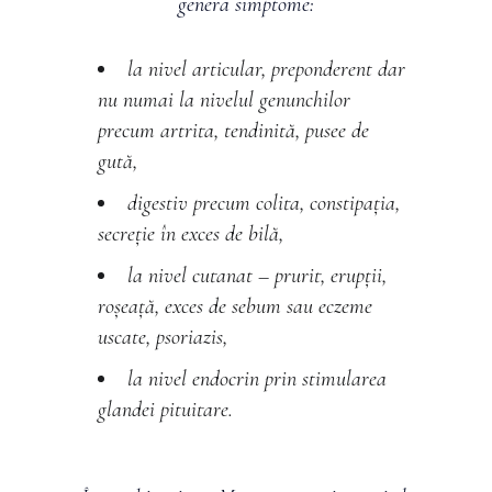
genera simptome:
la nivel articular, preponderent dar
nu numai la nivelul genunchilor
precum artrita, tendinită, pusee de
gută,
digestiv precum colita, constipația,
secreție în exces de bilă,
la nivel cutanat – prurit, erupții,
roșeață, exces de sebum sau eczeme
uscate, psoriazis,
la nivel endocrin prin stimularea
glandei pituitare.