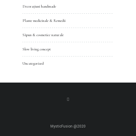
Decorațiuni handmade
Plante medicinale & Remedii
Săpun & cosmetice naturale
Slow living concept
Uncategorized
MysticFusion @2020