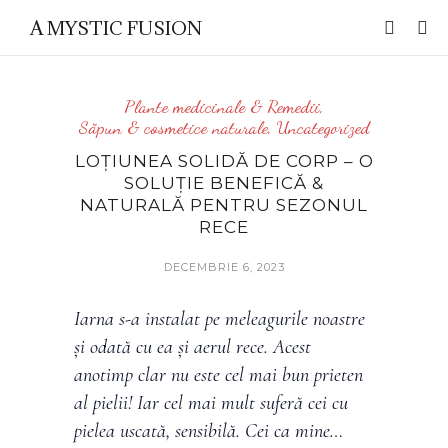
A MYSTIC FUSION
Plante medicinale & Remedii
,
Săpun & cosmetice naturale
,
Uncategorized
LOȚIUNEA SOLIDĂ DE CORP – O
SOLUȚIE BENEFICĂ &
NATURALĂ PENTRU SEZONUL
RECE
DECEMBRIE 6, 2023
Iarna s-a instalat pe meleagurile noastre
și odată cu ea și aerul rece. Acest
anotimp clar nu este cel mai bun prieten
al pielii! Iar cel mai mult suferă cei cu
pielea uscată, sensibilă. Cei ca mine…