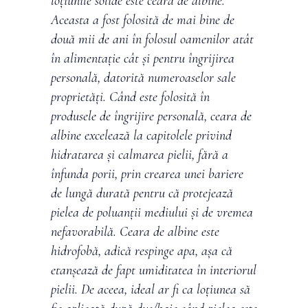
loțiunile solide este ceara de albine.
Aceasta a fost folosită de mai bine de
două mii de ani în folosul oamenilor atât
în alimentație cât și pentru îngrijirea
personală, datorită numeroaselor sale
proprietăți. Când este folosită în
produsele de îngrijire personală, ceara de
albine excelează la capitolele privind
hidratarea și calmarea pielii, fără a
înfunda porii, prin crearea unei bariere
de lungă durată pentru că protejează
pielea de poluanții mediului și de vremea
nefavorabilă. Ceara de albine este
hidrofobă, adică respinge apa, așa că
etanșează de fapt umiditatea în interiorul
pielii. De aceea, ideal ar fi ca loțiunea să