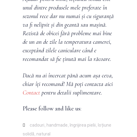
unul dintre produsele mele preferate în
sezonul rece dar nu numai și cu siguranță
va fi nelipsit și din geantă sau mașină.
Rezistă de obicei fără probleme mai bine
de un an de zile la temperatura camerei,
exceptând zilele caniculare când e
recomandat să fie ținută mai la răcoare.
Dacă nu ai încercat pănă acum așa ceva,
chiar îți recomand! Mă poți contacta aici
Contact
pentru detalii suplimentare.
Please follow and like us:
cadouri
,
handmade
,
îngrijirea pielii
,
loțiune
solidă
,
natural