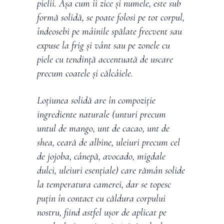
pielii. Așa cum îi zice și numele, este sub
formă solidă, se poate folosi pe tot corpul,
îndeosebi pe mâinile spălate frecvent sau
expuse la frig și vânt sau pe zonele cu
piele cu tendință accentuată de uscare
precum coatele și călcâiele.
Loțiunea solidă are în compoziție
ingrediente naturale (unturi precum
untul de mango, unt de cacao, unt de
shea, ceară de albine, uleiuri precum cel
de jojoba, cânepă, avocado, migdale
dulci, uleiuri esențiale) care rămân solide
la temperatura camerei, dar se topesc
puțin în contact cu căldura corpului
nostru, fiind astfel ușor de aplicat pe