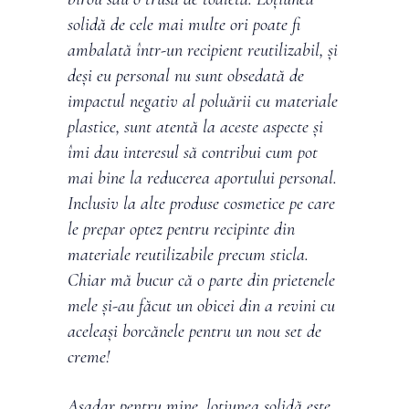
solidă de cele mai multe ori poate fi
ambalată într-un recipient reutilizabil, și
deși eu personal nu sunt obsedată de
impactul negativ al poluării cu materiale
plastice, sunt atentă la aceste aspecte și
îmi dau interesul să contribui cum pot
mai bine la reducerea aportului personal.
Inclusiv la alte produse cosmetice pe care
le prepar optez pentru recipinte din
materiale reutilizabile precum sticla.
Chiar mă bucur că o parte din prietenele
mele și-au făcut un obicei din a revini cu
aceleași borcănele pentru un nou set de
creme!
Așadar pentru mine, loțiunea solidă este