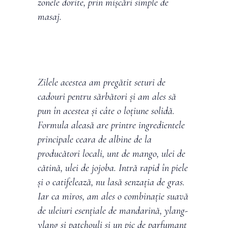
zonele dorite, prin mișcări simple de
masaj.
Zilele acestea am pregătit seturi de
cadouri pentru sărbători și am ales să
pun în acestea și câte o loțiune solidă.
Formula aleasă are printre ingredientele
principale ceara de albine de la
producători locali, unt de mango, ulei de
cătină, ulei de jojoba. Intră rapid în piele
și o catifelează, nu lasă senzația de gras.
Iar ca miros, am ales o combinație suavă
de uleiuri esențiale de mandarină, ylang-
ylang și patchouli și un pic de parfumant