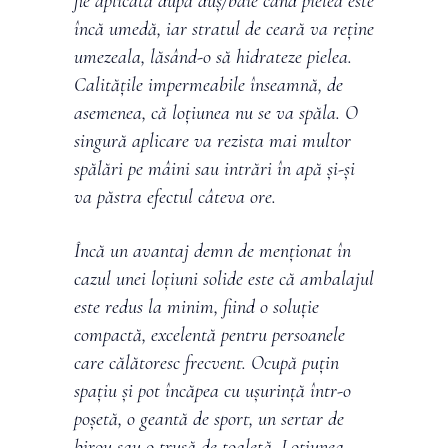
fie aplicată după duș/baie când pielea este
încă umedă, iar stratul de ceară va reține
umezeala, lăsând-o să hidrateze pielea.
Calitățile impermeabile înseamnă, de
asemenea, că loțiunea nu se va spăla. O
singură aplicare va rezista mai multor
spălări pe mâini sau intrări în apă și-și
va păstra efectul câteva ore.
Încă un avantaj demn de menționat în
cazul unei loțiuni solide este că ambalajul
este redus la minim, fiind o soluție
compactă, excelentă pentru persoanele
care călătoresc frecvent. Ocupă puțin
spațiu și pot încăpea cu ușurință într-o
poșetă, o geantă de sport, un sertar de
birou sau o trusă de toaletă. Loțiunea