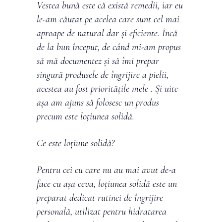
Vestea bună este că există remedii, iar eu
le-am căutat pe acelea care sunt cel mai
aproape de natural dar și eficiente. Încă
de la bun început, de când mi-am propus
să mă documentez și să îmi prepar
singură produsele de îngrijire a pielii,
acestea au fost prioritățile mele . Și uite
așa am ajuns să folosesc un produs
precum este loțiunea solidă.
Ce este loțiune
solidă
?
Pentru cei cu care nu au mai avut de-a
face cu așa ceva, loțiunea solidă este un
preparat dedicat rutinei de îngrijire
personală, utilizat pentru hidratarea