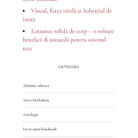
Vâscul, forța vitală și Solstițiul de
Iarnă
Loțiunea solidă de corp – o soluție
benefică & naturală pentru sezonul
rece
CATEGORII
Alchimie culinară
Astro-Herbalism
Astrologie
Decorațiuni handmade