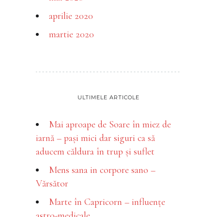
aprilie 2020
martie 2020
ULTIMELE ARTICOLE
Mai aproape de Soare în miez de
iarnă – pași mici dar siguri ca să
aducem căldura în trup și suflet
Mens sana in corpore sano –
Vărsător
Marte în Capricorn – influențe
astro-medicale