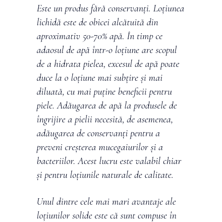
Este un produs fără conservanți. Loțiunea
lichidă este de obicei alcătuită din
aproximativ 50-70% apă. În timp ce
adaosul de apă într-o loțiune are scopul
de a hidrata pielea, excesul de apă poate
duce la o loțiune mai subțire și mai
diluată, cu mai puține beneficii pentru
piele. Adăugarea de apă la produsele de
îngrijire a pielii necesită, de asemenea,
adăugarea de conservanți pentru a
preveni creșterea mucegaiurilor și a
bacteriilor. Acest lucru este valabil chiar
și pentru loțiunile naturale de calitate.
Unul dintre cele mai mari avantaje ale
loțiunilor solide este că sunt compuse în