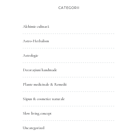
CATEGORII
Alchimie culinară
Astro-Herbalism
Astrologie
Decorațiuni handmade
Plante medicinale & Remedii
Săpun & cosmetice naturale
Slow living concept
Uncategorized