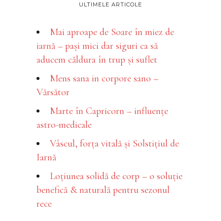
ULTIMELE ARTICOLE
Mai aproape de Soare în miez de
iarnă – pași mici dar siguri ca să
aducem căldura în trup și suflet
Mens sana in corpore sano –
Vărsător
Marte în Capricorn – influențe
astro-medicale
Vâscul, forța vitală și Solstițiul de
Iarnă
Loțiunea solidă de corp – o soluție
benefică & naturală pentru sezonul
rece