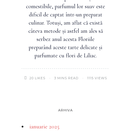
comestibile, parfumul lor suav este
dificil de captat într-un preparat
culinar. Totuși, am aflat că există
câteva metode și astfel am ales să
serbez anul acesta Floriile
preparând aceste tarte delicate și
parfumate cu flori de Liliac.
3 MINS READ
1115 VIEWS
20
LIKES
ARHIVA
ianuarie 2025