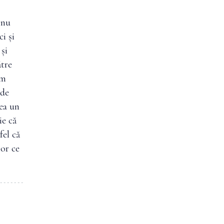
 nu
i și
și
ătre
um
ode
rea un
ie că
fel că
lor ce