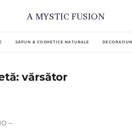
A MYSTIC FUSION
E
SĂPUN & COSMETICE NATURALE
DECORAȚIU
etă:
vărsător
O –