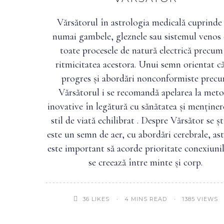
Vărsătorul în astrologia medicală cuprinde
numai gambele, gleznele sau sistemul venos c
toate procesele de natură electrică precum 
ritmicitatea acestora. Unui semn orientat c
progres și abordări nonconformiste prec
Vărsătorul i se recomandă apelarea la met
inovative în legătură cu sănătatea și menține
stil de viată echilibrat . Despre Vărsător se șt
este un semn de aer, cu abordări cerebrale, ast
este important să acorde prioritate conexiuni
se creează între minte și corp.
4 MINS READ
1385 VIEWS
36
LIKES