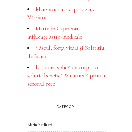
Mens sana in corpore sano –
Vărsător
Marte în Capricorn –
influențe astro-medicale
Vâscul, forța vitală și Solstițiul
de Iarnă
Loțiunea solidă de corp – o
soluție benefică & naturală pentru
sezonul rece
CATEGORII
Alchimie culinară