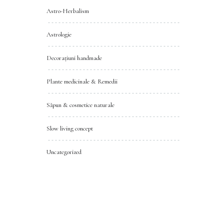
Astro-Herbalism
Astrologie
Decorațiuni handmade
Plante medicinale & Remedii
Săpun & cosmetice naturale
Slow living concept
Uncategorized