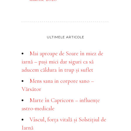
ULTIMELE ARTICOLE
Mai aproape de Soare în miez de
iarnă – pași mici dar siguri ca să
aducem căldura în trup și suflet
Mens sana in corpore sano –
Vărsător
Marte în Capricorn – influențe
astro-medicale
Vâscul, forța vitală și Solstițiul de
Iarnă