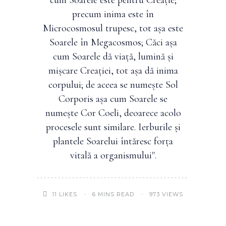
cum Soarele este pentru Creație;
precum inima este în
Microcosmosul trupesc, tot așa este
Soarele în Megacosmos; Căci așa
cum Soarele dă viață, lumină și
mișcare Creației, tot așa dă inima
corpului; de aceea se numește Sol
Corporis așa cum Soarele se
numește Cor Coeli, deoarece acolo
procesele sunt similare. Ierburile și
plantele Soarelui întăresc forța
vitală a organismului".
6 MINS READ
973 VIEWS
11
LIKES