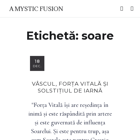
A MYSTIC FUSION
Etichetă:
soare
18
DEC.
VÂSCUL, FORȚA VITALĂ ȘI
SOLSTIȚIUL DE IARNĂ
"Forța Vitală își are reședința în
inimă și este răspândită prin artere
și este guvernată de influența
Soarelui. Și este pentru trup, așa